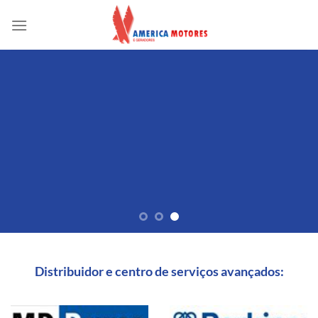
Skip
to
content
Distribuidor e centro de serviços avançados: