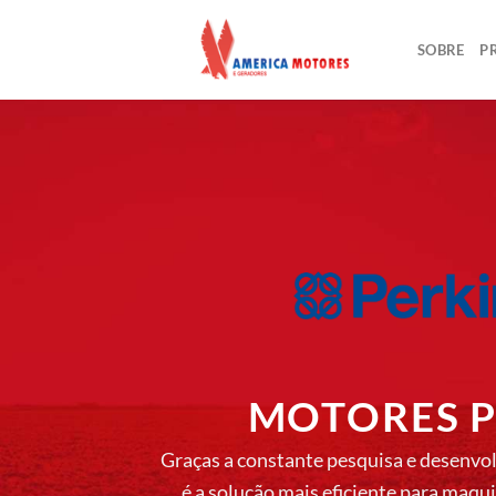
Skip
to
SOBRE
P
content
MOTORES P
Graças a constante pesquisa e desenvo
é a solução mais eficiente para maqui