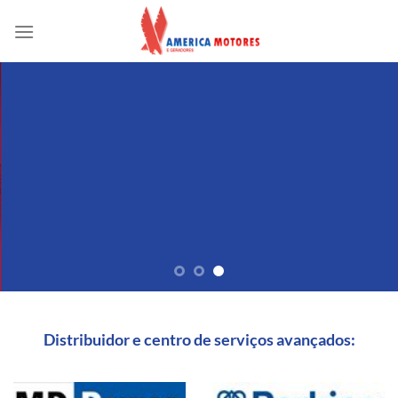
Skip
to
content
Distribuidor e centro de serviços avançados: